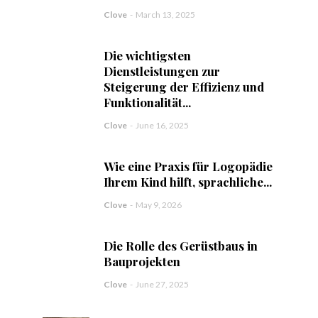
Clove
-
March 13, 2025
Die wichtigsten
Dienstleistungen zur
Steigerung der Effizienz und
Funktionalität...
Clove
-
June 16, 2025
Wie eine Praxis für Logopädie
Ihrem Kind hilft, sprachliche...
Clove
-
May 9, 2026
Die Rolle des Gerüstbaus in
Bauprojekten
Clove
-
June 27, 2025