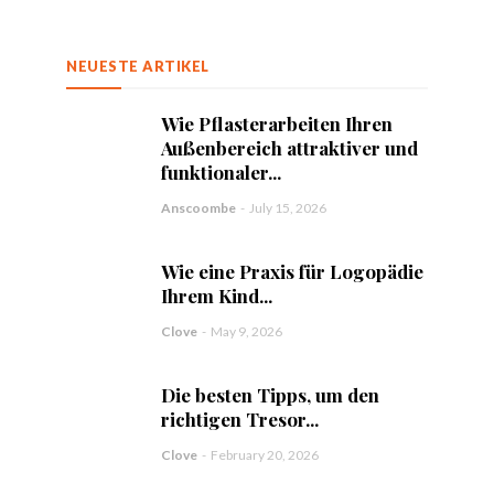
NEUESTE ARTIKEL
Wie Pflasterarbeiten Ihren
Außenbereich attraktiver und
funktionaler...
Anscoombe
-
July 15, 2026
Wie eine Praxis für Logopädie
Ihrem Kind...
Clove
-
May 9, 2026
Die besten Tipps, um den
richtigen Tresor...
Clove
-
February 20, 2026