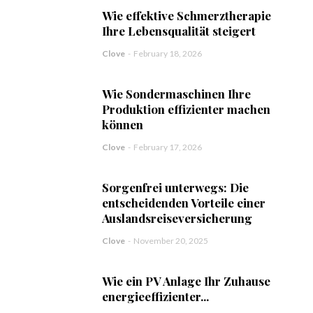
Wie effektive Schmerztherapie
Ihre Lebensqualität steigert
Clove
-
February 18, 2026
Wie Sondermaschinen Ihre
Produktion effizienter machen
können
Clove
-
February 17, 2026
Sorgenfrei unterwegs: Die
entscheidenden Vorteile einer
Auslandsreiseversicherung
Clove
-
November 20, 2025
Wie ein PV Anlage Ihr Zuhause
energieeffizienter...