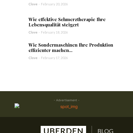
Clove
-
February 20, 2026
Wie effektive Schmerztherapie Ihre
Lebensqualität steigert
Clove
-
February 18, 2026
Wie Sondermaschinen Ihre Produktion
effizienter machen...
Clove
-
February 17, 2026
- Advertisement -
UBERDEN
BLOG