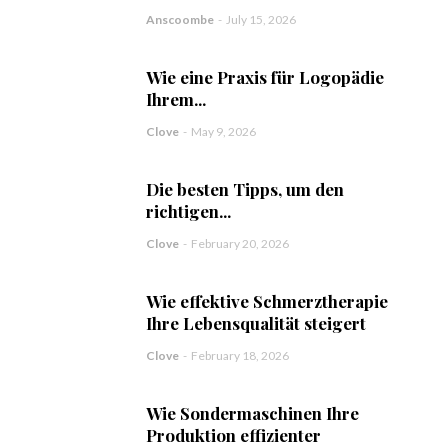
Anscoombe
-
July 15, 2026
Wie eine Praxis für Logopädie
Ihrem...
Clove
-
May 9, 2026
Die besten Tipps, um den
richtigen...
Clove
-
February 20, 2026
Wie effektive Schmerztherapie
Ihre Lebensqualität steigert
Clove
-
February 18, 2026
Wie Sondermaschinen Ihre
Produktion effizienter