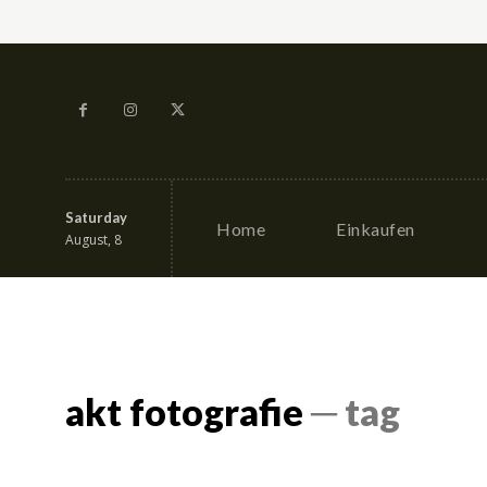
Saturday
Home
Einkaufen
August, 8
akt fotografie
─ tag