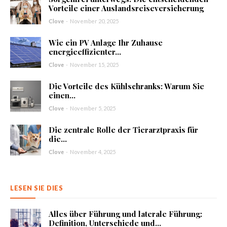
Vorteile einer Auslandsreiseversicherung
Clove
-
November 20, 2025
Wie ein PV Anlage Ihr Zuhause
energieeffizienter...
Clove
-
November 15, 2025
Die Vorteile des Kühlschranks: Warum Sie
einen...
Clove
-
November 5, 2025
Die zentrale Rolle der Tierarztpraxis für
die...
Clove
-
November 4, 2025
LESEN SIE DIES
Alles über Führung und laterale Führung:
Definition, Unterschiede und...