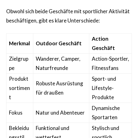
Obwohl sich beide Geschäfte mit sportlicher Aktivität
beschäftigen, gibt es klare Unterschiede:
Action
Merkmal
Outdoor Geschäft
Geschäft
Zielgrup
Wanderer, Camper,
Action-Sportler,
pe
Naturfreunde
Fitnessfans
Produkt
Sport- und
Robuste Ausrüstung
sortimen
Lifestyle-
für draußen
t
Produkte
Dynamische
Fokus
Natur und Abenteuer
Sportarten
Bekleidu
Funktional und
Stylisch und
ngsstil
wetterfest
sportlich