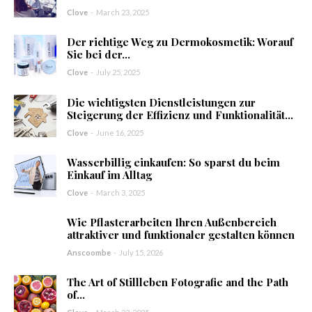
Clove
-
March 23, 2025
Der richtige Weg zu Dermokosmetik: Worauf
Sie bei der...
Clove
-
July 25, 2025
Die wichtigsten Dienstleistungen zur
Steigerung der Effizienz und Funktionalität...
Clove
-
June 16, 2025
Wasserbillig einkaufen: So sparst du beim
Einkauf im Alltag
Clove
-
March 3, 2025
Wie Pflasterarbeiten Ihren Außenbereich
attraktiver und funktionaler gestalten können
Anscoombe
-
July 15, 2026
The Art of Stillleben Fotografie and the Path
of...