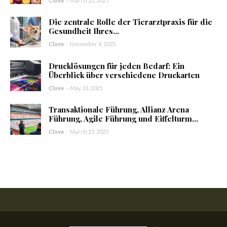
Clove
-
March 22, 2025
Die zentrale Rolle der Tierarztpraxis für die
Gesundheit Ihres...
Clove
-
November 4, 2025
Drucklösungen für jeden Bedarf: Ein
Überblick über verschiedene Druckarten
Clove
-
May 23, 2025
Transaktionale Führung, Allianz Arena
Führung, Agile Führung und Eiffelturm...
Clove
-
March 15, 2025