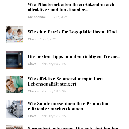
Wie Pflasterarbeiten Ihren Außenbereich
attraktiver und funktionaler...
Anscoombe
-
July 15, 2026
Wie eine Praxis für Logopädie Ihrem Kind...
Clove
-
May 9, 2026
Die besten Tipps, um den richtigen Tresor...
Clove
-
February 20, 2026
Wie effektive Schmerztherapie Ihre
Lebensqualität steigert
Clove
-
February 18, 2026
Wie Sondermaschinen Ihre Produktion
effizienter machen können
Clove
-
February 17, 2026
Sorgenfrei unterwegs: Die entscheidenden