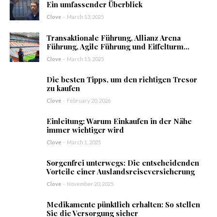
Ein umfassender Überblick
Clove
-
March 13, 2025
Transaktionale Führung, Allianz Arena
Führung, Agile Führung und Eiffelturm...
Clove
-
March 15, 2025
Die besten Tipps, um den richtigen Tresor
zu kaufen
Clove
-
February 20, 2026
Einleitung: Warum Einkaufen in der Nähe
immer wichtiger wird
Clove
-
March 1, 2025
Sorgenfrei unterwegs: Die entscheidenden
Vorteile einer Auslandsreiseversicherung
Clove
-
November 20, 2025
Medikamente pünktlich erhalten: So stellen
Sie die Versorgung sicher