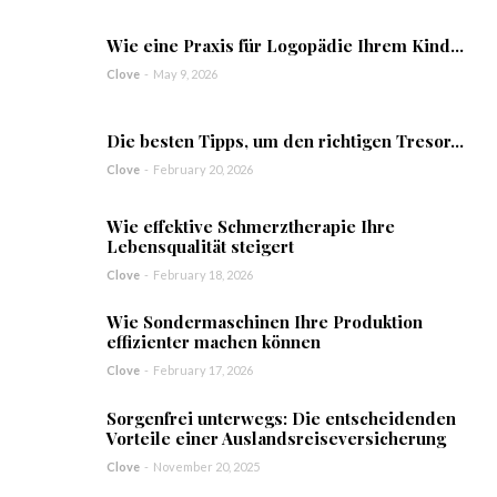
Wie eine Praxis für Logopädie Ihrem Kind...
Clove
-
May 9, 2026
Die besten Tipps, um den richtigen Tresor...
Clove
-
February 20, 2026
Wie effektive Schmerztherapie Ihre
Lebensqualität steigert
Clove
-
February 18, 2026
Wie Sondermaschinen Ihre Produktion
effizienter machen können
Clove
-
February 17, 2026
Sorgenfrei unterwegs: Die entscheidenden
Vorteile einer Auslandsreiseversicherung
Clove
-
November 20, 2025