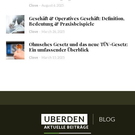
Clove
-
August 6, 2025
Geschäft & Operatives Geschäft: Definition,
Bedeutung & Praxisbeispiele
Clove
-
March 26, 2025
Ohmsches Gesetz und das neue TÜV-Gesetz:
Ein umfassender Überblick
Clove
-
March 15, 2025
UBERDEN
BLOG
AKTUELLE BEITRÄGE