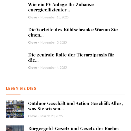
Wie ein PV Anlage Ihr Zuhause
energieeffizienter...
Clove
-
November 15, 2025
Die Vorteile des Kühlschranks: Warum Sie
einen...
Clove
-
November 5, 2025
Die zentrale Rolle der Tierarztpraxis für
die...
Clove
-
November 4, 2025
LESEN SIE DIES
Outdoor Geschäft und Action Geschäft: Alles,
was Sie wissen...
Clove
-
March 28, 2025
Bürgergeld-Gesetz und Gesetz der Rache: